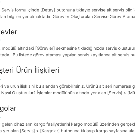
s
Servis formu içinde [Detay] butonuna tıklayıp servise ait servis bilgileri,
lan bilgileri yer almaktadır. Görevler Oluşturulan Servise Görev Ataması
evler
s
s modülü altındaki [Görevler] sekmesine tıkladığınızda servis oluşturu
adır. Bu listede görev ataması yapılan servis kayıtlarına ait servis num
teri Ürün İlişkileri
s
i ve ürün ilişkisini bu alandan görebilirsiniz. Ürünü ait seri numarası g
si Nasıl Oluşturulur? İşlemler modülünün altında yer alan [Servis] > [Müşt
golar
s
s gelen cihazların kargo faaliyetlerini kargo modülü üzerinden gerçekl
a yer alan [Servis] > [Kargolar] butonuna tıklayıp kargo sayfasına ulaş