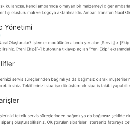
esk kullanıcısı, kendi ambarında olmayan bir malzemeyi diğer ambarl
er fişi oluşturulmalı ve Logoya aktarılmalıdır. Ambar Transferi Nasıl O
p Yönetimi
s
Nasıl Oluşturulur? İşlemler modülünün altında yer alan [Servis] > [Eki
ilirsiniz. [Yeni Ekip][+] butonuna tıklayıp açılan “Yeni Ekip” ekranındaki 
lifler
lerinizi servis süreçlerinden bağımlı ya da bağımsız olarak müşterilerini
ebilirsiniz. Tekliflerinizi siparişe dönüştürerek sipariş takibi yapabilirs
arişler
şlerinizi teknik servis süreçlerinden bağımlı ya da bağımsız şekilde oluş
 sipariş oluşturabilirsiniz. Oluşturulan siparişleri isterseniz faturaya çev