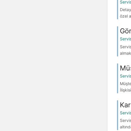
Servi
Detay 
özel a
Gör
Servi
Servi
almakt
Müş
Servi
Müşter
İlişki
Kar
Servi
Servi
altınd