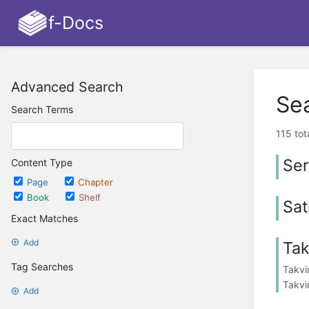
f-Docs
Advanced Search
Se
Search Terms
115 tot
Ser
Content Type
Page
Chapter
Book
Shelf
Sat
Exact Matches
Add
Ta
Tag Searches
Takvi
Takvim
Add