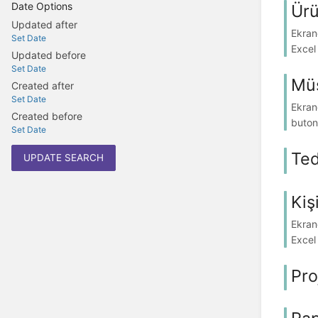
Date Options
Ürü
Updated after
Ekrand
Set Date
Excel 
Updated before
Set Date
Müş
Created after
Set Date
Ekrand
Created before
butonl
Set Date
Ted
UPDATE SEARCH
Kiş
Ekrand
Excel 
Pro