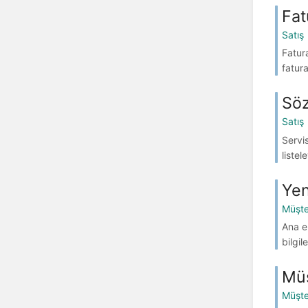
Fat
Satış
Fatura
fatura
Söz
Satış
Servis
listel
Yen
Müşte
Ana e
bilgil
Müş
Müşte