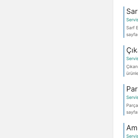
Sar
Servi
Sarf E
sayfas
Çık
Servi
Çıkan 
ürünle
Par
Servi
Parça 
sayfas
Amb
Servi