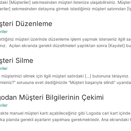
aki [Müşteriler] sekmesinden müşteri listenize ulaşabilirsiniz. Müşteri 
eriler] sekmesinden detayına girmek istediğimiz müşteri satırından [İ
şteri Düzenleme
riler
ttiğiniz müşteri üzerinde düzenleme işlemi yapmak isterseniz ilgili 
yınız. Açılan ekranda gerekli düzeltmeleri yaptıktan sonra [Kaydet] but
teri Silme
riler
ı müşterinizi silmek için ilgili müşteri satırdaki […] butonuna tıklayınız
isiniz?” sorusuna evet dediğinizde “Müşteri başarıyla silindi” uyarıdan
odan Müşteri Bilgilerinin Çekimi
riler
skte manuel müşteri kartı açabileceğiniz gibi Logoda cari kart içinde b
arka planda gerekli ayarların yapılması gerekmektedir. Ana ekrandaki t