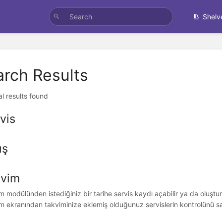
Shelv
arch Results
al results found
vis
ış
kvim
m modülünden istediğiniz bir tarihe servis kaydı açabilir ya da oluştur
 ekranından takviminize eklemiş olduğunuz servislerin kontrolünü sağlay