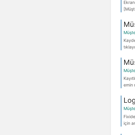
Ekrand
[Müşt
Mü
Müşte
Kayde
tıkla
Müş
Müşte
Kayıtl
emin m
Log
Müşte
Fixide
için 