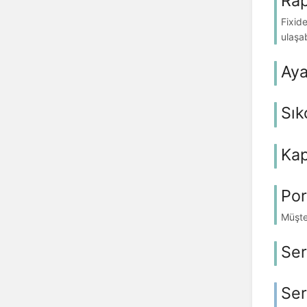
Rap
Fixide
ulaşab
Aya
Sık
Ka
Por
Müşter
Ser
Ser