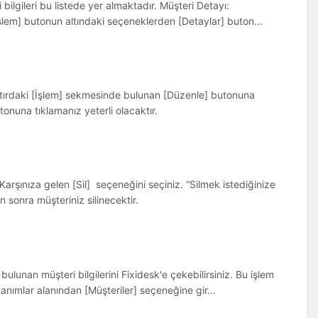
bilgileri bu listede yer almaktadır. Müşteri Detayı:
şlem] butonun altındaki seçeneklerden [Detaylar] buton...
satırdaki [İşlem] sekmesinde bulunan [Düzenle] butonuna
onuna tıklamanız yeterli olacaktır.
. Karşınıza gelen [Sil] seçeneğini seçiniz. “Silmek istediğinize
 sonra müşteriniz silinecektir.
ulunan müşteri bilgilerini Fixidesk'e çekebilirsiniz. Bu işlem
anımlar alanından [Müşteriler] seçeneğine gir...