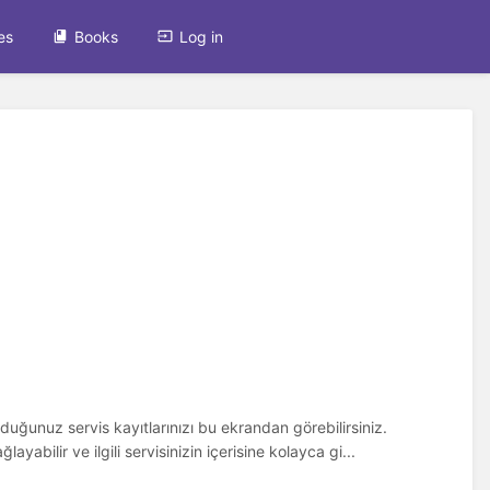
es
Books
Log in
duğunuz servis kayıtlarınızı bu ekrandan görebilirsiniz.
abilir ve ilgili servisinizin içerisine kolayca gi...