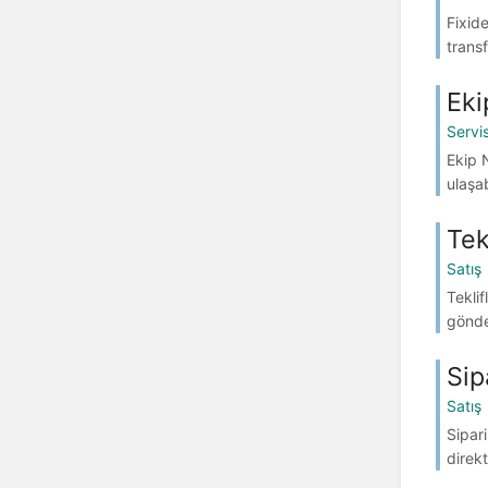
Fixid
transf
Eki
Servi
Ekip 
ulaşab
Tek
Satış
Teklif
gönder
Sip
Satış
Sipari
direkt