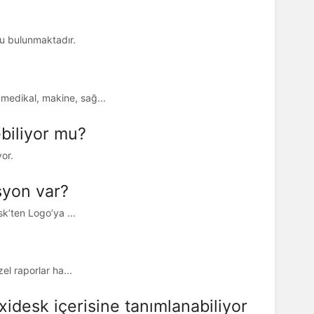
onu bulunmaktadır.
medikal, makine, sağ...
ebiliyor mu?
yor.
syon var?
esk’ten Logo’ya ...
zel raporlar ha...
ixidesk içerisine tanımlanabiliyor