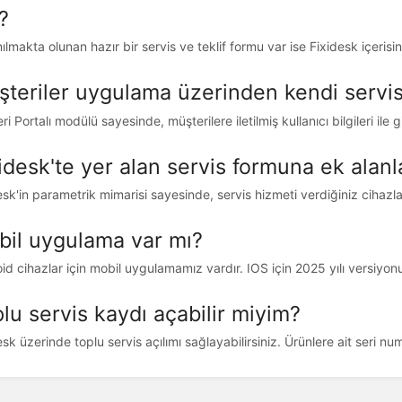
?
nılmakta olunan hazır bir servis ve teklif formu var ise Fixidesk içeris
teriler uygulama üzerinden kendi servis t
eri Portalı modülü sayesinde, müşterilere iletilmiş kullanıcı bilgileri ile gi
idesk'te yer alan servis formuna ek alanl
esk'in parametrik mimarisi sayesinde, servis hizmeti verdiğiniz cihazla
il uygulama var mı?
id cihazlar için mobil uygulamamız vardır. IOS için 2025 yılı versiyo
lu servis kaydı açabilir miyim?
esk üzerinde toplu servis açılımı sağlayabilirsiniz. Ürünlere ait seri num