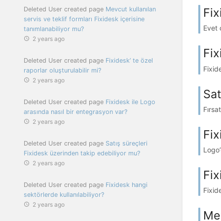
Deleted User created page
Mevcut kullanılan
Fix
servis ve teklif formları Fixidesk içerisine
Evet 
tanımlanabiliyor mu?
2 years ago
Fix
Deleted User created page
Fixidesk’ te özel
Fixid
raporlar oluşturulabilir mi?
2 years ago
Sat
Deleted User created page
Fixidesk ile Logo
Fırsat
arasında nasıl bir entegrasyon var?
2 years ago
Fix
Deleted User created page
Satış süreçleri
Logo’d
Fixidesk üzerinden takip edebiliyor mu?
2 years ago
Fix
Deleted User created page
Fixidesk hangi
Fixide
sektörlerde kullanılabiliyor?
2 years ago
Mev