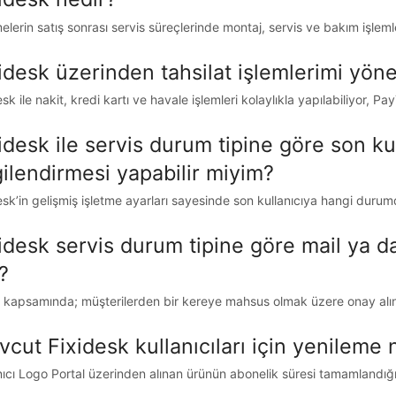
tmelerin satış sonrası servis süreçlerinde montaj, servis ve bakım işlemle
idesk üzerinden tahsilat işlemlerimi yöne
esk ile nakit, kredi kartı ve havale işlemleri kolaylıkla yapılabiliyor, P
idesk ile servis durum tipine göre son ku
gilendirmesi yapabilir miyim?
esk’in gelişmiş işletme ayarları sayesinde son kullanıcıya hangi durumda 
idesk servis durum tipine göre mail ya d
?
kapsamında; müşterilerden bir kereye mahsus olmak üzere onay alındı
cut Fixidesk kullanıcıları için yenileme 
nıcı Logo Portal üzerinden alınan ürünün abonelik süresi tamamlandıg