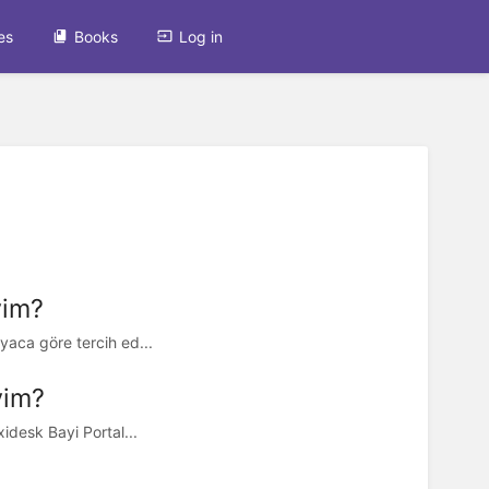
es
Books
Log in
yim?
iyaca göre tercih ed...
yim?
xidesk Bayi Portal...