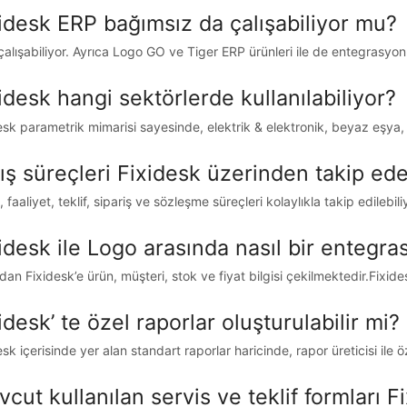
idesk ERP bağımsız da çalışabiliyor mu?
çalışabiliyor. Ayrıca Logo GO ve Tiger ERP ürünleri ile de entegrasy
idesk hangi sektörlerde kullanılabiliyor?
esk parametrik mimarisi sayesinde, elektrik & elektronik, beyaz eşya, 
ış süreçleri Fixidesk üzerinden takip ed
, faaliyet, teklif, sipariş ve sözleşme süreçleri kolaylıkla takip edilebili
idesk ile Logo arasında nasıl bir entegra
an Fixidesk’e ürün, müşteri, stok ve fiyat bilgisi çekilmektedir.Fixid
idesk’ te özel raporlar oluşturulabilir mi?
sk içerisinde yer alan standart raporlar haricinde, rapor üreticisi ile ö
cut kullanılan servis ve teklif formları F