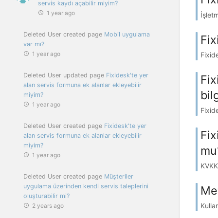
servis kaydı açabilir miyim?
1 year ago
İşle
Deleted User created page
Mobil uygulama
Fix
var mı?
1 year ago
Fixid
Deleted User updated page
Fixidesk'te yer
Fix
alan servis formuna ek alanlar ekleyebilir
bil
miyim?
1 year ago
Fixid
Deleted User created page
Fixidesk'te yer
Fix
alan servis formuna ek alanlar ekleyebilir
miyim?
mu
1 year ago
KVKK 
Deleted User created page
Müşteriler
uygulama üzerinden kendi servis taleplerini
Mev
oluşturabilir mi?
Kulla
2 years ago