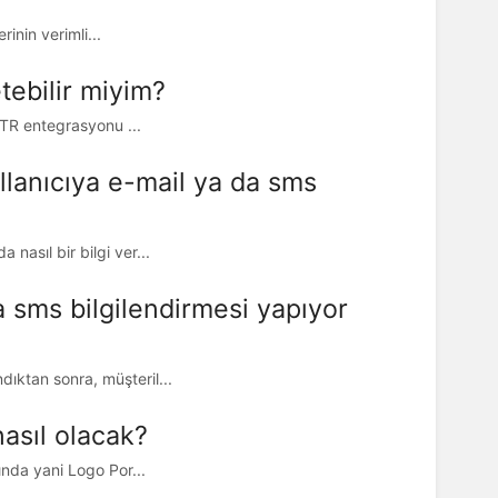
rinin verimli...
tebilir miyim?
ayTR entegrasyonu ...
llanıcıya e-mail ya da sms
nasıl bir bilgi ver...
a sms bilgilendirmesi yapıyor
ktan sonra, müşteril...
nasıl olacak?
̆ında yani Logo Por...