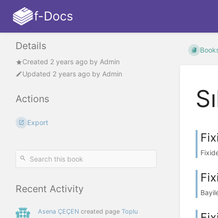
f-Docs
Details
Book
Created
2 years ago
by
Admin
Updated
2 years ago
by
Admin
Sı
Actions
Export
Fix
Fixid
Fix
Recent Activity
Bayil
Asena ÇEÇEN
created page
Toplu
Fix