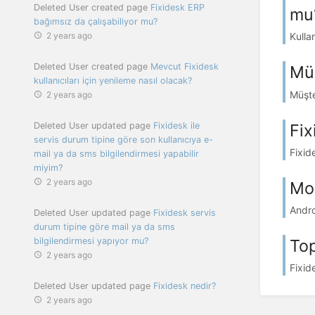
Deleted User created page
Fixidesk ERP
mu
bağımsız da çalışabiliyor mu?
2 years ago
Kulla
Deleted User created page
Mevcut Fixidesk
Müş
kullanıcıları için yenileme nasıl olacak?
Müşt
2 years ago
Fix
Deleted User updated page
Fixidesk ile
servis durum tipine göre son kullanıcıya e-
Fixid
mail ya da sms bilgilendirmesi yapabilir
miyim?
2 years ago
Mob
Andro
Deleted User updated page
Fixidesk servis
durum tipine göre mail ya da sms
bilgilendirmesi yapıyor mu?
Top
2 years ago
Fixid
Deleted User updated page
Fixidesk nedir?
2 years ago