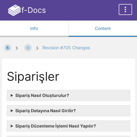
f-Docs
Info
Content
Revision #705 Changes
Siparişler
Sipariş Nasıl Oluşturulur?
Sipariş Detayına Nasıl Girilir?
Sipariş Düzenleme İşlemi Nasıl Yapılır?