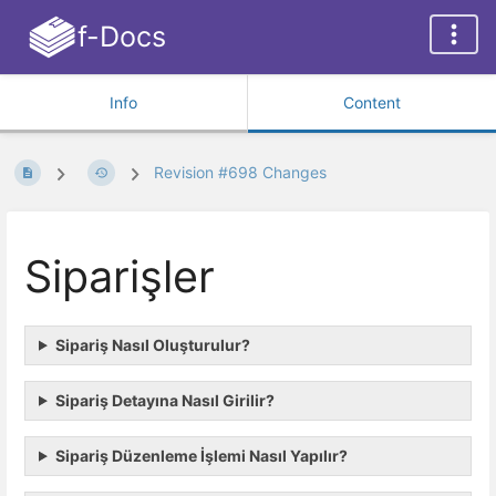
f-Docs
Info
Content
Revision #698 Changes
Siparişler
Sipariş Nasıl Oluşturulur?
Sipariş Detayına Nasıl Girilir?
Sipariş Düzenleme İşlemi Nasıl Yapılır?