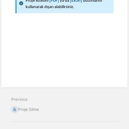
Proje listesini
[PDF]
ya da
[Excel]
butonlarını
kullanarak dışarı alabilirsiniz.
Previous
Proje Silme